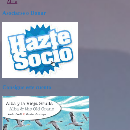
Abr »
Asociarse o Donar
Consigue este cuento