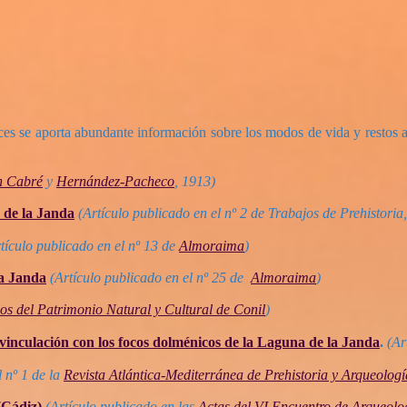
aces se aporta abundante información sobre los modos de vida y restos
n Cabré
y
Hernández-Pacheco
, 1913)
a de la Janda
(Artículo publicado en el nº 2 de Trabajos de Prehistoria
tículo publicado en el nº 13 de
Almoraima
)
la Janda
(Artículo publicado en el nº 25 de
Almoraima
)
s del Patrimonio Natural y Cultural de Conil
)
 vinculación con los focos dolménicos de la Laguna de la Janda
.
(Ar
l nº 1 de la
Revista Atlántica-Mediterránea de Prehistoria y Arqueologí
(Cádiz)
(Artículo publicado en las
Actas del VI Encuentro de Arqueolog