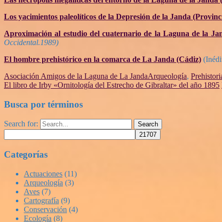
Los yacimientos paleolíticos de la Depresión de la Janda (Provinc
Aproximación al estudio del cuaternario de la Laguna de la Ja
Occidental.1989)
El hombre prehistórico en la comarca de La Janda (Cádiz)
(Inédi
Asociación Amigos de la Laguna de La Janda
Arqueología
,
Prehistori
El libro de Irby «Ornitología del Estrecho de Gibraltar» del año 1895
Busca por términos
Search for:
Search
Categorías
Actuaciones
(11)
Arqueología
(3)
Aves
(7)
Cartografía
(9)
Conservación
(4)
Ecología
(8)