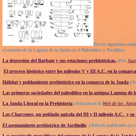
En los siguientes enl
el entorno de la Laguna de la Janda en el Paleolítico y Neolítico.
La depresión del Barbate y sus estaciones prehistóricas.
(Por
Jua
El proceso histórico entre los milenios V y III A.C. en la comarc
Hábitat y poblamiento prehistórico en la comarca de la Janda
(Ar
Las primeras sociedades del paleolítico en la antigua Laguna de 
La Janda Litoral en la Prehistoria
(Artículo en la
Web de los Amigo
Los Charcones, un poblado agícola del III y II milenio A.C. y su
El asentamineto prehisórico de Jardinillo
(Artículo publicado en e
Las necrópolis megalíticas del entorno de la Laguna de la Janda 