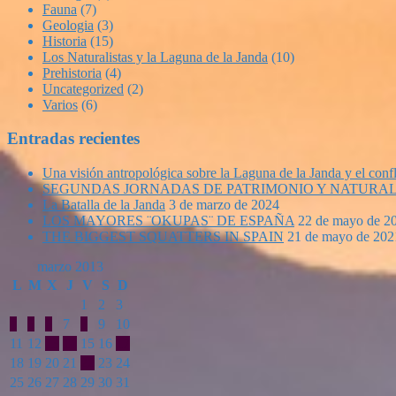
Fauna
(7)
Geologia
(3)
Historia
(15)
Los Naturalistas y la Laguna de la Janda
(10)
Prehistoria
(4)
Uncategorized
(2)
Varios
(6)
Entradas recientes
Una visión antropológica sobre la Laguna de la Janda y el confl
SEGUNDAS JORNADAS DE PATRIMONIO Y NATURAL
La Batalla de la Janda
3 de marzo de 2024
LOS MAYORES ¨OKUPAS¨ DE ESPAÑA
22 de mayo de 2
THE BIGGEST SQUATTERS IN SPAIN
21 de mayo de 202
marzo 2013
L
M
X
J
V
S
D
1
2
3
4
5
6
7
8
9
10
11
12
13
14
15
16
17
18
19
20
21
22
23
24
25
26
27
28
29
30
31