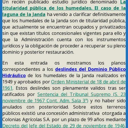
Un recién publicado estudio jurídico denominado
La
titularidad pública de los humedales. El caso de la
laguna de la Janda
ha venido a clarificar definitivamente
que los humedales de la Janda son de titularidad pública,
que actualmente se encuentran ocupados y privatizados
sin que existan títulos concesionales vigentes para ello y
que la Administración cuenta con los instrumentos
jurídicos y la obligación de proceder a recuperar su pleno
dominio y posterior restauración.
En esta entrada os mostramos los planos
correspondientes a los
deslindes del Dominio Público
Hidráulico
de los humedales de la Janda realizados en
1949 y aprobados por
Orden Ministerial de 18 de abril de
1961
. Estos deslindes son plenamente validos tras ser
ratificados por
Sentencia del Tribunal Supremo (S. 23
noviembre de 1967 Cont. Adm. Sala 3ª)
y no haber sido
anulados con posterioridad. Sobre estos terrenos
públicos existió una concesión administrativa otorgada a
Colonias Agrícolas S.A. por un plazo de 99 años mediante
Decreto del Jefe del Estado de 29 de noviembre de 1946
.