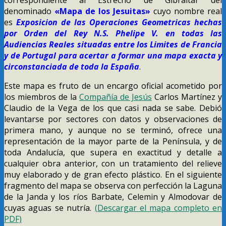
denominado
«Mapa de los Jesuitas»
cuyo nombre real
es
Exposicion de las Operaciones Geometricas hechas
por Orden del Rey N.S. Phelipe V. en todas las
Audiencias Reales situadas entre los Limites de Francia
y de Portugal para acertar a formar una mapa exacta y
circonstanciada de toda la España
.
Este mapa es fruto de un encargo oficial acometido por
los miembros de la
Compañía de Jesús
Carlos Martínez y
Claudio de la Vega de los que casi nada se sabe. Debió
levantarse por sectores con datos y observaciones de
primera mano, y aunque no se terminó, ofrece una
representación de la mayor parte de la Península, y de
toda Andalucía, que supera en exactitud y detalle a
cualquier obra anterior, con un tratamiento del relieve
muy elaborado y de gran efecto plástico. En el siguiente
fragmento del mapa se observa con perfección la Laguna
de la Janda y los ríos Barbate, Celemin y Almodovar de
cuyas aguas se nutría.
(Descargar el mapa completo en
PDF)