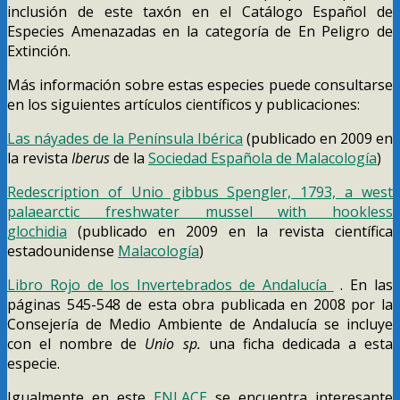
inclusión de este taxón en el Catálogo Español de
Especies Amenazadas en la categoría de En Peligro de
Extinción.
Más información sobre estas especies puede consultarse
en los siguientes artículos científicos y publicaciones:
Las náyades de la Península Ibérica
(publicado en 2009 en
la revista
Iberus
de la
Sociedad Española de Malacología
)
Redescription of Unio gibbus Spengler, 1793, a west
palaearctic freshwater mussel with hookless
glochidia
(publicado en 2009 en la revista científica
estadounidense
Malacología
)
Libro Rojo de los Invertebrados de Andalucía
. En las
páginas 545-548 de esta obra publicada en 2008 por la
Consejería de Medio Ambiente de Andalucía se incluye
con el nombre de
Unio sp.
una ficha dedicada a esta
especie.
Igualmente en este
ENLACE
se encuentra interesante