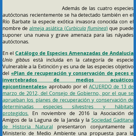
Además de las cuatro especies
autóctonas recientemente se ha detectado también en el
Río Barbate la especie exótica invasora conocida con el
nombre de
almeja asiática (
Curbicula fluminea
)
que puede
suponer una nueva y grave amenaza para las náyades
autóctonas.
En el
Catálogo de Especies Amenazadas de Andalucía
Unio gibbus
está incluida en la categoría de especie
Vulnerable a la Extinción y es una de las especies objetivo
del
«Plan de recuperación y conservación de peces e
invertebrados de medios acuáticos
epicontinentales»
aprobado por el
ACUERDO de 13 de
marzo de 2012, del Consejo de Gobierno, por el que se
aprueban los planes de recuperación y conservación de
determinadas especies silvestres y hábitats
protegidos.
En noviembre de 2016 la Asociación de
Amigos de la Laguna de la Janda y la
Sociedad Gaditana
de Historia Natural
presentaron conjuntamente al
Ministerio de Medio Ambiente una propuesta para la