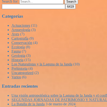
Search for:
Search
Categorías
Actuaciones
(11)
Arqueología
(3)
Aves
(7)
Cartografía
(9)
Conservación
(4)
Ecología
(8)
Fauna
(7)
Geologia
(3)
Historia
(15)
Los Naturalistas y la Laguna de la Janda
(10)
Prehistoria
(4)
Uncategorized
(2)
Varios
(6)
Entradas recientes
Una visión antropológica sobre la Laguna de la Janda y el confl
SEGUNDAS JORNADAS DE PATRIMONIO Y NATURAL
La Batalla de la Janda
3 de marzo de 2024