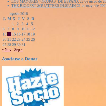
LOS MAYORES ¨OKUPAS¨ DE ESPAÑA
22 de mayo de 2
THE BIGGEST SQUATTERS IN SPAIN
21 de mayo de 202
agosto 2018
L
M
X
J
V
S
D
1
2
3
4
5
6
7
8
9
10
11
12
13
14
15
16
17
18
19
20
21
22
23
24
25
26
27
28
29
30
31
« Nov
Sep »
Asociarse o Donar