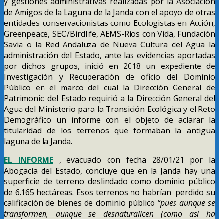
y gestiones administrativas realizadas por la Asociación
de Amigos de la Laguna de la Janda con el apoyo de otras
entidades conservacionistas como Ecologistas en Acción,
Greenpeace, SEO/Birdlife, AEMS-Ríos con Vida, Fundación
Savia o la Red Andaluza de Nueva Cultura del Agua la
administración del Estado, ante las evidencias aportadas
por dichos grupos, inició en 2018 un expediente de
Investigación y Recuperación de oficio del Dominio
Público en el marco del cual la Dirección General de
Patrimonio del Estado requirió a la Dirección General del
Agua del Ministerio para la Transición Ecológica y el Reto
Demográfico un informe con el objeto de aclarar la
titularidad de los terrenos que formaban la antigua
laguna de la Janda.
EL INFORME
, evacuado con fecha 28/01/21 por la
Abogacía del Estado, concluye que en la Janda hay una
superficie de terreno deslindado como dominio público
de 6.165 hectáreas. Esos terrenos no habrían perdido su
calificación de bienes de dominio público
“pues aunque se
transformen, aunque se desnaturalicen (como así ha