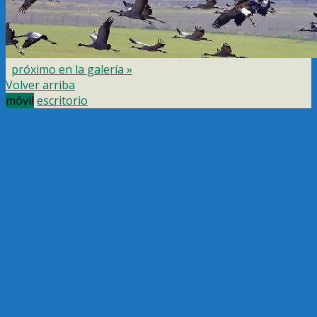
próximo en la galería »
Volver arriba
móvil
escritorio