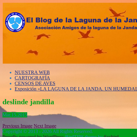
NUESTRA WEB
CARTOGRAFÍA
CENSOS DE AVES
Exposición «LA LAGUNA DE LA JANDA. UN HUMED
deslinde jandilla
Mar.
15,
2015
Previous Image
Next Image
Copyright © 2013 - 2026 All Rights Reserved.
Proudly powered by WordPress
BirdTIPS theme by
Sysbird