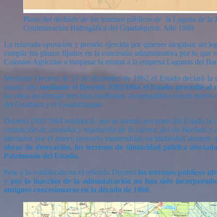
Plano del deslinde de los terrenos públicos de la Laguna de la 
Confederación Hidrogáfica del Guadalquivir. Año 1949
La reiterada oposición y presión ejercida por quienes alegaban ser le
cumplir los plazos fijados en la concesión administrativa por lo que
Colonias Agrícolas a traspasar la misma a la empresa Lagunas del Ba
Mediante Decreto de 21 de diciembre de 1962 el Estado declaró la 
mismo año
mediante el Decreto 2592/1964 el Estado procedió al r
las obras de drenaje previstas resultaban incompatibles con el nuevo 
del Guadiaro y el Guadarranque.
Decreto 2592/1964 estableció que se asumía por parte del Estado la c
contención de avenidas y regulación de la cuenca del río Barbate y 
afectados por el nuevo proyecto mantendrían su titularidad siempre q
obras de desecación, los terrenos de titularidad pública afecta
Patrimonio del Estado.
Pese a lo establecido en el referido Decreto
los terrenos públicos af
y
por la inacción de la administración no han sido incorporado
antiguos concesionaros en la década de 1960
.