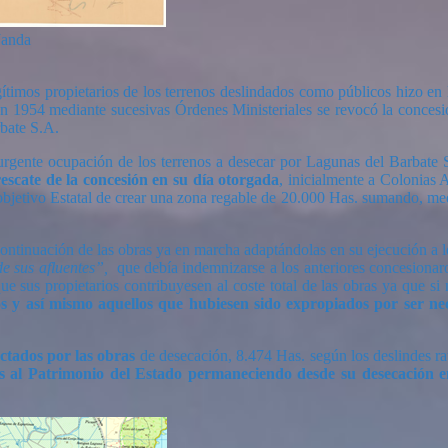
Janda
gítimos propietarios de los terrenos deslindados como públicos hizo en
 en 1954 mediante sucesivas Órdenes Ministeriales se revocó la conces
rbate S.A.
urgente ocupación de los terrenos a desecar por Lagunas del Barbate
escate de la concesión en su día otorgada
, inicialmente a Colonias 
objetivo Estatal de crear una zona regable de 20.000 Has. sumando, media
ontinuación de las obras ya en marcha adaptándolas en su ejecución a 
de sus afluentes”,
que debía indemnizarse a los anteriores concesionaro
ue sus propietarios contribuyesen al coste total de las obras ya que si
dos y así mismo aquellos que hubiesen sido expropiados por ser ne
ectados por las obras
de desecación, 8.474 Has. según los deslindes ra
s al Patrimonio del Estado permaneciendo desde su desecación en