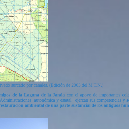
ltivado surcado por canales. (Edición de 2003 del M.T.N.)
Amigos de la Laguna de la Janda
con el apoyo de importantes cole
 Administraciones, autonómica y estatal, ejerzan sus competencias y
s
restauración ambiental de una parte sustancial de los antiguos hu