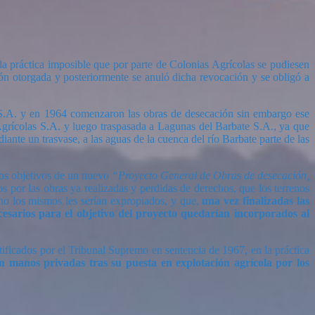
 la práctica imposible que por parte de Colonias Agrícolas se pudiesen
ión otorgada y posteriormente se anuló dicha revocación y se obligó a
 S.A. y en 1964 comenzaron las obras de desecación sin embargo ese
Agrícolas S.A. y luego traspasada a Lagunas del Barbate S.A., ya que
nte un trasvase, a las aguas de la cuenca del río Barbate parte de las
los objetivos de un nuevo
“Proyecto General de Obras de desecación,
s por las obras ya realizadas y perdidas de derechos, que los terrenos
 no los mismos les serían expropiados, y que,
una vez finalizadas las
cesarios para el objetivo del proyecto quedarían incorporados al
tificados por el Tribunal Supremo en sentencia de 1967, en la práctica
 manos privadas tras su puesta en explotación agrícola por los