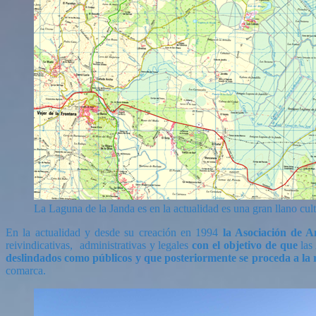
La Laguna de la Janda es en la actualidad es una gran llano cu
En la actualidad y desde su creación en 1994
la Asociación de 
reivindicativas, administrativas y legales
con el objetivo de que
las
deslindados como públicos y que posteriormente se proceda a la 
comarca.